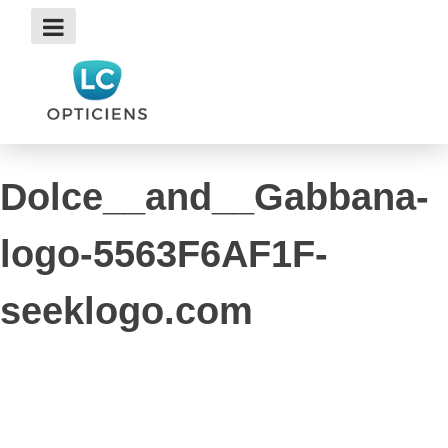
Skip
to
content
Dolce__and__Gabbana-
logo-5563F6AF1F-
seeklogo.com