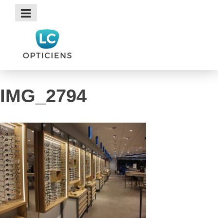
Skip
to
content
IMG_2794